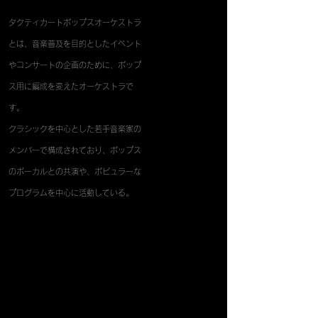
タクティカートポップスオーケストラ
とは、音楽普及を目的としたイベント
やコンサートの企画のために、ポップ
ス用に編成を変えたオーケストラで
す。
クラシックを中心とした若手音楽家の
メンバーで構成されており、ポップス
のボーカルとの共演や、ポピュラーな
プログラムを中心に活動している。