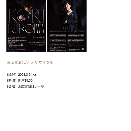
黒岩航紀ピアノリサイタル
［開催］2023.3.9(木)
［時間］開演18:30
［会場］浜離宮朝日ホール