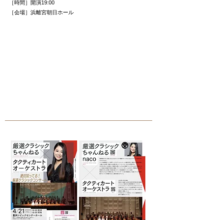
［時間］開演19:00
［会場］浜離宮朝日ホール