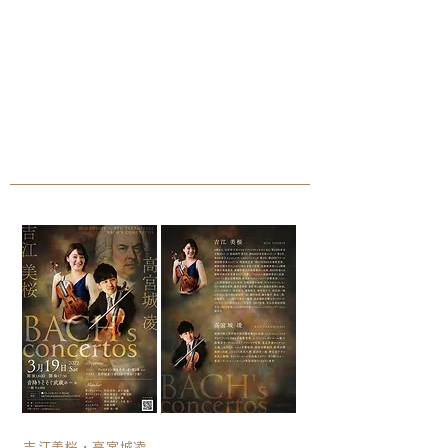
吉江美桜・高宮城凌